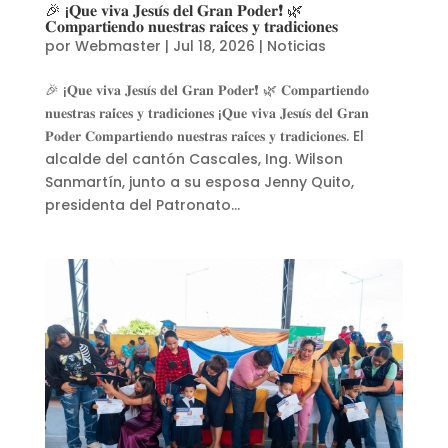
🎉 ¡𝐐𝐮𝐞 𝐯𝐢𝐯𝐚 𝐉𝐞𝐬𝐮́𝐬 𝐝𝐞𝐥 𝐆𝐫𝐚𝐧 𝐏𝐨𝐝𝐞𝐫❗ 🌿
𝐂𝐨𝐦𝐩𝐚𝐫𝐭𝐢𝐞𝐧𝐝𝐨 𝐧𝐮𝐞𝐬𝐭𝐫𝐚𝐬 𝐫𝐚𝐢́𝐜𝐞𝐬 𝐲 𝐭𝐫𝐚𝐝𝐢𝐜𝐢𝐨𝐧𝐞𝐬
por
Webmaster
|
Jul 18, 2026
|
Noticias
🎉 ¡𝐐𝐮𝐞 𝐯𝐢𝐯𝐚 𝐉𝐞𝐬𝐮́𝐬 𝐝𝐞𝐥 𝐆𝐫𝐚𝐧 𝐏𝐨𝐝𝐞𝐫❗ 🌿 𝐂𝐨𝐦𝐩𝐚𝐫𝐭𝐢𝐞𝐧𝐝𝐨
𝐧𝐮𝐞𝐬𝐭𝐫𝐚𝐬 𝐫𝐚𝐢́𝐜𝐞𝐬 𝐲 𝐭𝐫𝐚𝐝𝐢𝐜𝐢𝐨𝐧𝐞𝐬 ¡𝐐𝐮𝐞 𝐯𝐢𝐯𝐚 𝐉𝐞𝐬𝐮́𝐬 𝐝𝐞𝐥 𝐆𝐫𝐚𝐧
𝐏𝐨𝐝𝐞𝐫 𝐂𝐨𝐦𝐩𝐚𝐫𝐭𝐢𝐞𝐧𝐝𝐨 𝐧𝐮𝐞𝐬𝐭𝐫𝐚𝐬 𝐫𝐚𝐢́𝐜𝐞𝐬 𝐲 𝐭𝐫𝐚𝐝𝐢𝐜𝐢𝐨𝐧𝐞𝐬. El
alcalde del cantón Cascales, Ing. Wilson
Sanmartín, junto a su esposa Jenny Quito,
presidenta del Patronato...