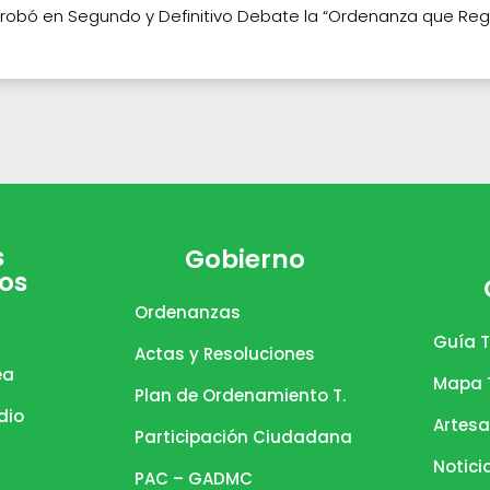
probó en Segundo y Definitivo Debate la “Ordenanza que Regul
s
Gobierno
os
Ordenanzas
Guía T
Actas y Resoluciones
ea
Mapa T
Plan de Ordenamiento T.
dio
Artesa
Participación Ciudadana
Notici
PAC – GADMC