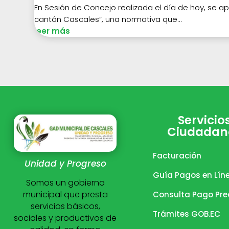
En Sesión de Concejo realizada el día de hoy, se a
cantón Cascales”, una normativa que...
leer más
Servicio
Ciudadan
Facturación
Unidad y Progreso
Guía Pagos en Lín
Somos un gobierno
municipal que presta
Consulta Pago Pre
servicios básicos,
Trámites GOB.EC
sociales y productivos de