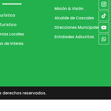
Misión & Visión
urística
Alcalde de Cascales
urístico
Direcciones Municipales
nias Locales
Entidades Adscritas
as de Interes
s derechos reservados.