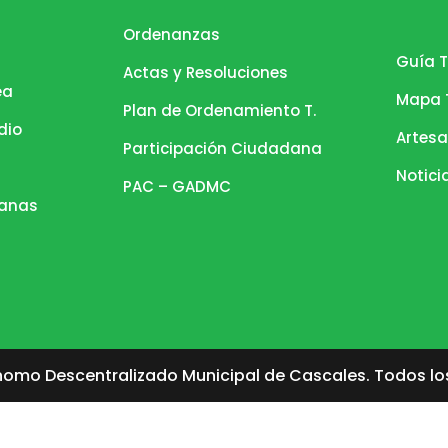
Ordenanzas
Guía T
Actas y Resoluciones
ea
Mapa T
Plan de Ordenamiento T.
dio
Artesa
Participación Ciudadana
Notici
PAC – GADMC
danas
omo Descentralizado Municipal de Cascales. Todos lo