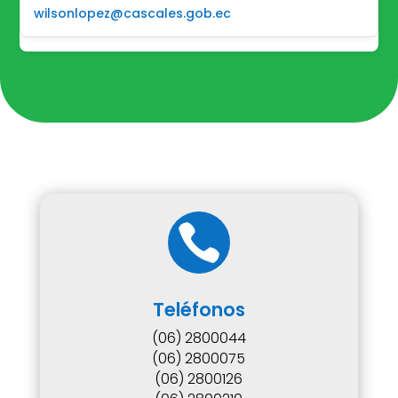
wilsonlopez@cascales.gob.ec

Teléfonos
(06) 2800044
(06) 2800075
(06) 2800126