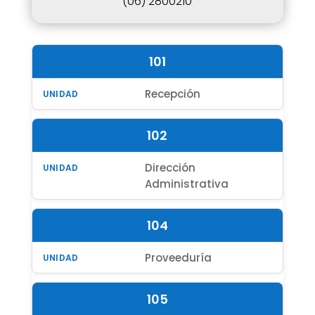
(06) 2800210
101
Recepción
102
Dirección
Administrativa
104
Proveeduría
105