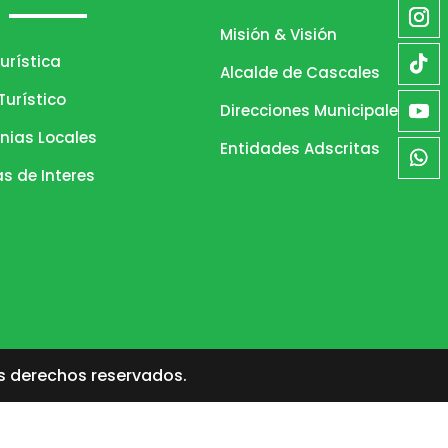
Misión & Visión
urística
Alcalde de Cascales
urístico
Direcciones Municipales
nias Locales
Entidades Adscritas
as de Interes
s derechos reservados.