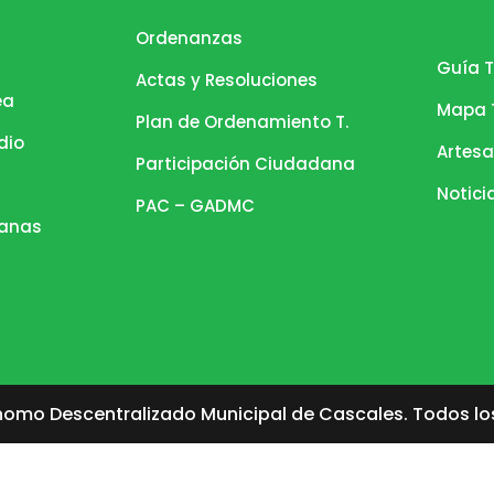
Ordenanzas
Guía T
Actas y Resoluciones
ea
Mapa T
Plan de Ordenamiento T.
dio
Artesa
Participación Ciudadana
Notici
PAC – GADMC
danas
omo Descentralizado Municipal de Cascales. Todos lo