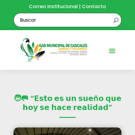
Correo Institucional
|
Contacto
🧑‍🥅 “𝗘𝘀𝘁𝗼 𝗲𝘀 𝘂𝗻 𝘀𝘂𝗲ñ𝗼 𝗾𝘂𝗲
𝗵𝗼𝘆 𝘀𝗲 𝗵𝗮𝗰𝗲 𝗿𝗲𝗮𝗹𝗶𝗱𝗮𝗱”