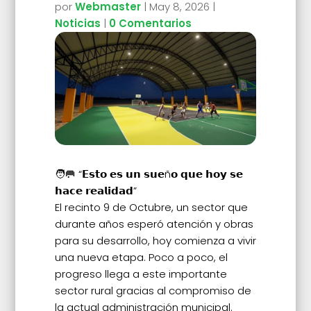
por
Webmaster
|
May 8, 2026
|
Noticias
|
0 Comentarios
🧑‍🥅
“𝗘𝘀𝘁𝗼 𝗲𝘀 𝘂𝗻 𝘀𝘂𝗲ñ𝗼 𝗾𝘂𝗲 𝗵𝗼𝘆 𝘀𝗲
𝗵𝗮𝗰𝗲 𝗿𝗲𝗮𝗹𝗶𝗱𝗮𝗱”
El recinto 9 de Octubre, un sector que
durante años esperó atención y obras
para su desarrollo, hoy comienza a vivir
una nueva etapa. Poco a poco, el
progreso llega a este importante
sector rural gracias al compromiso de
la actual administración municipal.