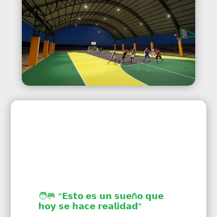
🧑‍🥅 “𝗘𝘀𝘁𝗼 𝗲𝘀 𝘂𝗻 𝘀𝘂𝗲ñ𝗼 𝗾𝘂𝗲
𝗵𝗼𝘆 𝘀𝗲 𝗵𝗮𝗰𝗲 𝗿𝗲𝗮𝗹𝗶𝗱𝗮𝗱”