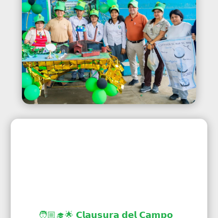
🧑🏼‍🎓🌟 𝗖𝗹𝗮𝘂𝘀𝘂𝗿𝗮 𝗱𝗲𝗹 𝗖𝗮𝗺𝗽𝗼