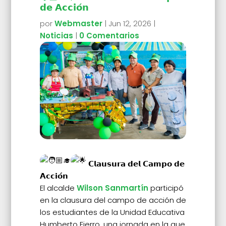
𝗱𝗲 𝗔𝗰𝗰𝗶𝗼́𝗻
por
Webmaster
|
Jun 12, 2026
|
Noticias
|
0 Comentarios
𝗖𝗹𝗮𝘂𝘀𝘂𝗿𝗮 𝗱𝗲𝗹 𝗖𝗮𝗺𝗽𝗼 𝗱𝗲
𝗔𝗰𝗰𝗶𝗼́𝗻
El alcalde
Wilson Sanmartín
participó
en la clausura del campo de acción de
los estudiantes de la Unidad Educativa
Humberto Fierro, una jornada en la que