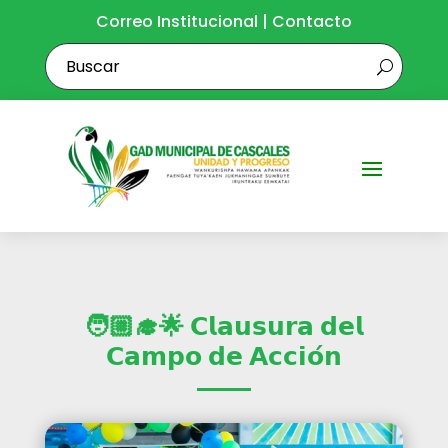
Correo Institucional
|
Contacto
🧑🏼‍🎓🌟 𝗖𝗹𝗮𝘂𝘀𝘂𝗿𝗮 𝗱𝗲𝗹
𝗖𝗮𝗺𝗽𝗼 𝗱𝗲 𝗔𝗰𝗰𝗶𝗼́𝗻