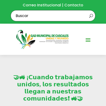
Correo Institucional
|
Contacto
🤝🚜 ¡𝗖𝘂𝗮𝗻𝗱𝗼 𝘁𝗿𝗮𝗯𝗮𝗷𝗮𝗺𝗼𝘀
𝘂𝗻𝗶𝗱𝗼𝘀, 𝗹𝗼𝘀 𝗿𝗲𝘀𝘂𝗹𝘁𝗮𝗱𝗼𝘀
𝗹𝗹𝗲𝗴𝗮𝗻 𝗮 𝗻𝘂𝗲𝘀𝘁𝗿𝗮𝘀
𝗰𝗼𝗺𝘂𝗻𝗶𝗱𝗮𝗱𝗲𝘀❗ 🚜🤝