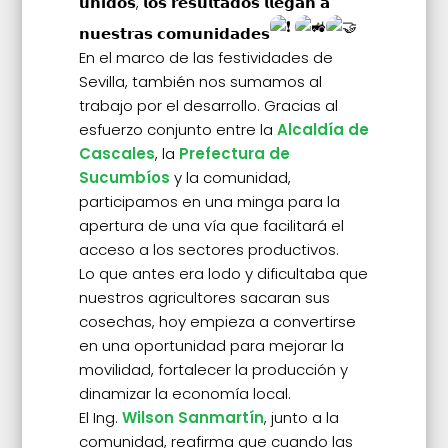
𝘂𝗻𝗶𝗱𝗼𝘀, 𝗹𝗼𝘀 𝗿𝗲𝘀𝘂𝗹𝘁𝗮𝗱𝗼𝘀 𝗹𝗹𝗲𝗴𝗮𝗻 𝗮
𝗻𝘂𝗲𝘀𝘁𝗿𝗮𝘀 𝗰𝗼𝗺𝘂𝗻𝗶𝗱𝗮𝗱𝗲𝘀
En el marco de las festividades de
Sevilla, también nos sumamos al
trabajo por el desarrollo. Gracias al
esfuerzo conjunto entre la
Alcaldía de
Cascales
, la
Prefectura de
Sucumbíos
y la comunidad,
participamos en una minga para la
apertura de una vía que facilitará el
acceso a los sectores productivos.
Lo que antes era lodo y dificultaba que
nuestros agricultores sacaran sus
cosechas, hoy empieza a convertirse
en una oportunidad para mejorar la
movilidad, fortalecer la producción y
dinamizar la economía local.
El Ing.
Wilson Sanmartín
, junto a la
comunidad, reafirma que cuando las