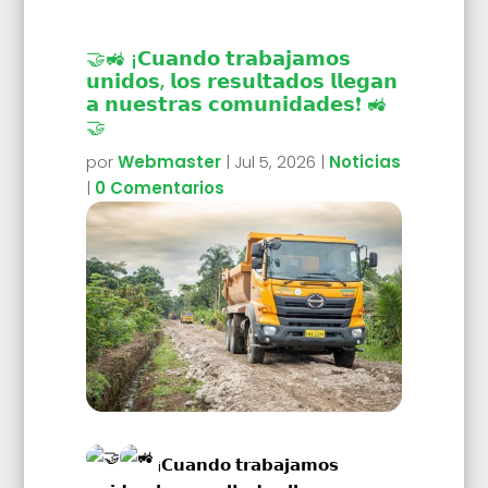
🤝🚜 ¡𝗖𝘂𝗮𝗻𝗱𝗼 𝘁𝗿𝗮𝗯𝗮𝗷𝗮𝗺𝗼𝘀
𝘂𝗻𝗶𝗱𝗼𝘀, 𝗹𝗼𝘀 𝗿𝗲𝘀𝘂𝗹𝘁𝗮𝗱𝗼𝘀 𝗹𝗹𝗲𝗴𝗮𝗻
𝗮 𝗻𝘂𝗲𝘀𝘁𝗿𝗮𝘀 𝗰𝗼𝗺𝘂𝗻𝗶𝗱𝗮𝗱𝗲𝘀❗ 🚜
🤝
por
Webmaster
|
Jul 5, 2026
|
Noticias
|
0 Comentarios
¡𝗖𝘂𝗮𝗻𝗱𝗼 𝘁𝗿𝗮𝗯𝗮𝗷𝗮𝗺𝗼𝘀