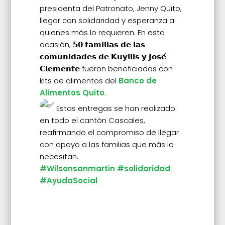
presidenta del Patronato, Jenny Quito,
llegar con solidaridad y esperanza a
quienes más lo requieren. En esta
ocasión, 𝟱𝟬 𝗳𝗮𝗺𝗶𝗹𝗶𝗮𝘀 𝗱𝗲 𝗹𝗮𝘀
𝗰𝗼𝗺𝘂𝗻𝗶𝗱𝗮𝗱𝗲𝘀 𝗱𝗲 𝗞𝘂𝘆𝗹𝗹𝗶𝘀 𝘆 𝗝𝗼𝘀𝗲́
𝗖𝗹𝗲𝗺𝗲𝗻𝘁𝗲 fueron beneficiadas con
kits de alimentos del
Banco de
Alimentos Quito
.
Estas entregas se han realizado
en todo el cantón Cascales,
reafirmando el compromiso de llegar
con apoyo a las familias que más lo
necesitan.
#Wilsonsanmartin
#solidaridad
#AyudaSocial