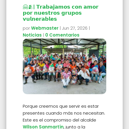
🤗🫂| 𝗧𝗿𝗮𝗯𝗮𝗷𝗮𝗺𝗼𝘀 𝗰𝗼𝗻 𝗮𝗺𝗼𝗿
𝗽𝗼𝗿 𝗻𝘂𝗲𝘀𝘁𝗿𝗼𝘀 𝗴𝗿𝘂𝗽𝗼𝘀
𝘃𝘂𝗹𝗻𝗲𝗿𝗮𝗯𝗹𝗲𝘀
por
Webmaster
|
Jun 27, 2026
|
Noticias
|
0 Comentarios
Porque creemos que servir es estar
presentes cuando más nos necesitan.
Este es el compromiso del alcalde
Wilson Sanmartín
, junto a la