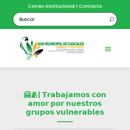
Correo Institucional
|
Contacto
🤗🫂| 𝗧𝗿𝗮𝗯𝗮𝗷𝗮𝗺𝗼𝘀 𝗰𝗼𝗻
𝗮𝗺𝗼𝗿 𝗽𝗼𝗿 𝗻𝘂𝗲𝘀𝘁𝗿𝗼𝘀
𝗴𝗿𝘂𝗽𝗼𝘀 𝘃𝘂𝗹𝗻𝗲𝗿𝗮𝗯𝗹𝗲𝘀