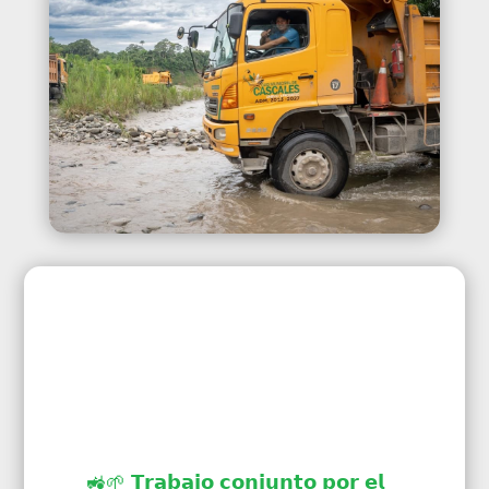
🚜🌱 𝗧𝗿𝗮𝗯𝗮𝗷𝗼 𝗰𝗼𝗻𝗷𝘂𝗻𝘁𝗼 𝗽𝗼𝗿 𝗲𝗹