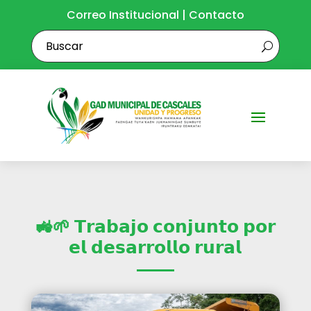
Correo Institucional
|
Contacto
🚜🌱 𝗧𝗿𝗮𝗯𝗮𝗷𝗼 𝗰𝗼𝗻𝗷𝘂𝗻𝘁𝗼 𝗽𝗼𝗿
𝗲𝗹 𝗱𝗲𝘀𝗮𝗿𝗿𝗼𝗹𝗹𝗼 𝗿𝘂𝗿𝗮𝗹