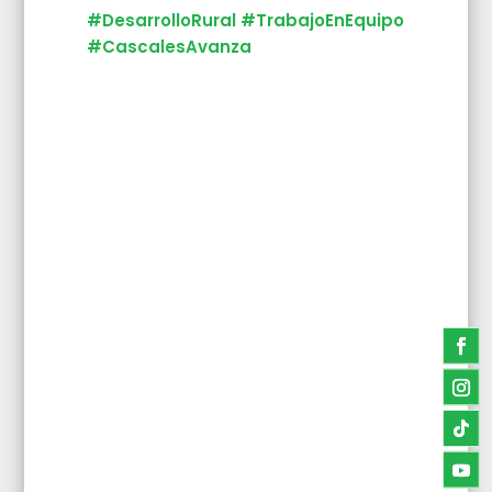
#DesarrolloRural
#TrabajoEnEquipo
#CascalesAvanza