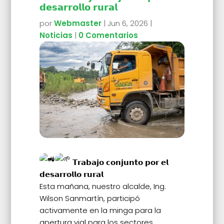
𝗱𝗲𝘀𝗮𝗿𝗿𝗼𝗹𝗹𝗼 𝗿𝘂𝗿𝗮𝗹
por
Webmaster
|
Jun 6, 2026
|
Noticias
|
0 Comentarios
𝗧𝗿𝗮𝗯𝗮𝗷𝗼 𝗰𝗼𝗻𝗷𝘂𝗻𝘁𝗼 𝗽𝗼𝗿 𝗲𝗹
𝗱𝗲𝘀𝗮𝗿𝗿𝗼𝗹𝗹𝗼 𝗿𝘂𝗿𝗮𝗹
Esta mañana, nuestro alcalde, Ing.
Wilson Sanmartín, participó
activamente en la minga para la
apertura vial para los sectores