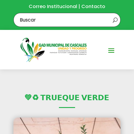
Correo Institucional
|
Contacto
💚♻️ 𝗧𝗥𝗨𝗘𝗤𝗨𝗘 𝗩𝗘𝗥𝗗𝗘