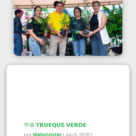
💚♻️ 𝗧𝗥𝗨𝗘𝗤𝗨𝗘 𝗩𝗘𝗥𝗗𝗘
por
Webmaster
|
Jun 6, 2026
|