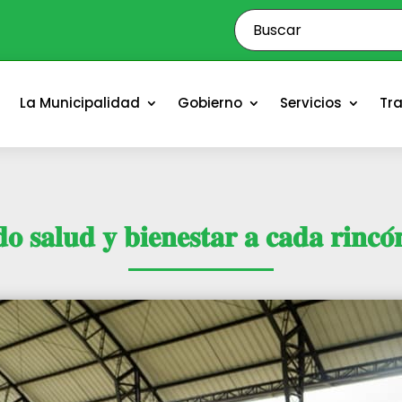
o
La Municipalidad
Gobierno
Servicios
Tr
 𝐬𝐚𝐥𝐮𝐝 𝐲 𝐛𝐢𝐞𝐧𝐞𝐬𝐭𝐚𝐫 𝐚 𝐜𝐚𝐝𝐚 𝐫𝐢𝐧𝐜𝐨́