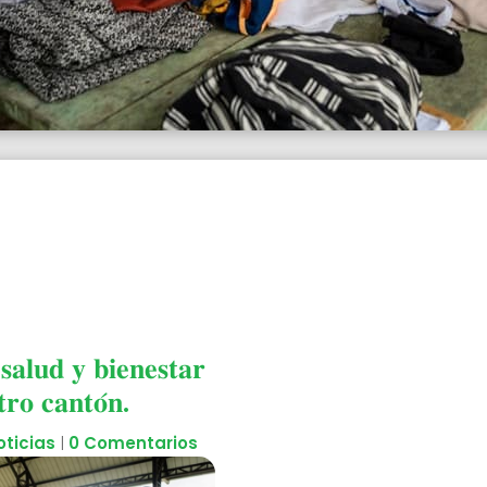
𝐚𝐥𝐮𝐝 𝐲 𝐛𝐢𝐞𝐧𝐞𝐬𝐭𝐚𝐫
𝐫𝐨 𝐜𝐚𝐧𝐭𝐨́𝐧.
oticias
|
0 Comentarios