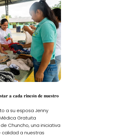
𝐭𝐚𝐫 𝐚 𝐜𝐚𝐝𝐚 𝐫𝐢𝐧𝐜𝐨́𝐧 𝐝𝐞 𝐧𝐮𝐞𝐬𝐭𝐫𝐨
unto a su esposa Jenny
 Médica Gratuita
 de Chuncho, una iniciativa
 calidad a nuestras