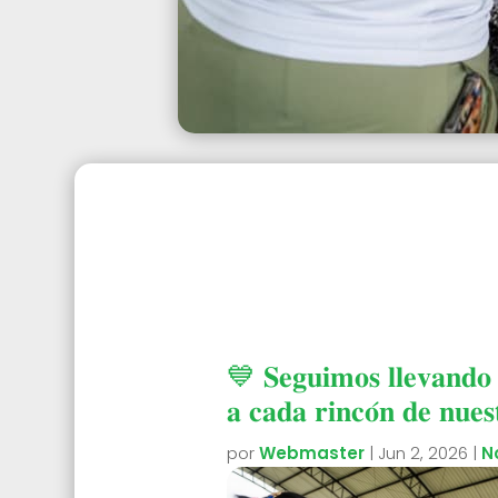
💙 𝐒𝐞𝐠𝐮𝐢𝐦𝐨𝐬 𝐥𝐥𝐞𝐯𝐚𝐧𝐝𝐨 
𝐚 𝐜𝐚𝐝𝐚 𝐫𝐢𝐧𝐜𝐨́𝐧 𝐝𝐞 𝐧𝐮𝐞𝐬
por
Webmaster
|
Jun 2, 2026
|
N