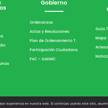
s
Gobierno
os
Ordenanzas
Guía T
Actas y Resoluciones
ea
Mapa T
Plan de Ordenamiento T.
dio
Artesa
Participación Ciudadana
Notici
PAC – GADMC
danas
jor experiencia en nuestra web. Si continúas usando este sitio, asumi
omo Descentralizado Municipal de Cascales. Todos lo