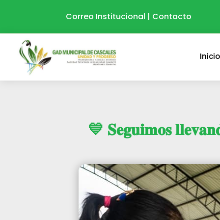
Correo Institucional
|
Contacto
Inici
💙 𝐒𝐞𝐠𝐮𝐢𝐦𝐨𝐬 𝐥𝐥𝐞𝐯𝐚𝐧𝐝