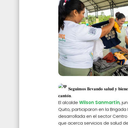
𝐒𝐞𝐠𝐮𝐢𝐦𝐨𝐬 𝐥𝐥𝐞𝐯𝐚𝐧𝐝𝐨 𝐬𝐚𝐥𝐮𝐝 𝐲 𝐛𝐢𝐞𝐧𝐞
𝐜𝐚𝐧𝐭𝐨́𝐧.
El alcalde
Wilson Sanmartín
, j
Quito, participaron en la Brigada
desarrollada en el sector Centro
que acerca servicios de salud de