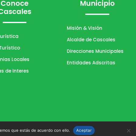
Conoce
Municipio
Cascales
Misión & Visión
urística
Alcalde de Cascales
urístico
Direcciones Municipales
nias Locales
Entidades Adscritas
as de Interes
remos que estás de acuerdo con ello.
Aceptar
s derechos reservados.