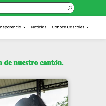
ansparencia
Noticias
Conoce Cascales
 𝐝𝐞 𝐧𝐮𝐞𝐬𝐭𝐫𝐨 𝐜𝐚𝐧𝐭𝐨́𝐧.