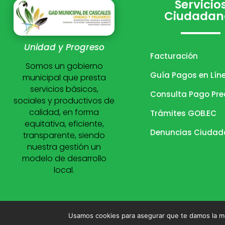
Servicio
Ciudadan
Unidad y Progreso
Facturación
Somos un gobierno
Guía Pagos en Lín
municipal que presta
servicios básicos,
Consulta Pago Pre
sociales y productivos de
calidad, en forma
Trámites GOB.EC
equitativa, eficiente,
Denuncias Ciuda
transparente, siendo
nuestra gestión un
modelo de desarrollo
local.
Usamos cookies para asegurar que te damos la me
© 2026 Gobierno Autón