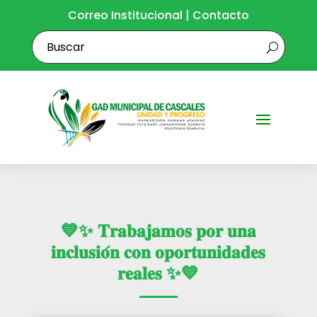
Correo Institucional
|
Contacto
💙✨ 𝐓𝐫𝐚𝐛𝐚𝐣𝐚𝐦𝐨𝐬 𝐩𝐨𝐫 𝐮𝐧𝐚
𝐢𝐧𝐜𝐥𝐮𝐬𝐢𝐨́𝐧 𝐜𝐨𝐧 𝐨𝐩𝐨𝐫𝐭𝐮𝐧𝐢𝐝𝐚𝐝𝐞𝐬
𝐫𝐞𝐚𝐥𝐞𝐬 ✨💙