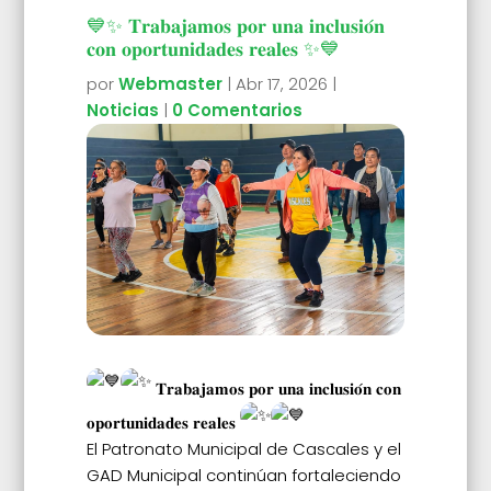
💙✨ 𝐓𝐫𝐚𝐛𝐚𝐣𝐚𝐦𝐨𝐬 𝐩𝐨𝐫 𝐮𝐧𝐚 𝐢𝐧𝐜𝐥𝐮𝐬𝐢𝐨́𝐧
𝐜𝐨𝐧 𝐨𝐩𝐨𝐫𝐭𝐮𝐧𝐢𝐝𝐚𝐝𝐞𝐬 𝐫𝐞𝐚𝐥𝐞𝐬 ✨💙
por
Webmaster
|
Abr 17, 2026
|
Noticias
|
0 Comentarios
𝐓𝐫𝐚𝐛𝐚𝐣𝐚𝐦𝐨𝐬 𝐩𝐨𝐫 𝐮𝐧𝐚 𝐢𝐧𝐜𝐥𝐮𝐬𝐢𝐨́𝐧 𝐜𝐨𝐧
𝐨𝐩𝐨𝐫𝐭𝐮𝐧𝐢𝐝𝐚𝐝𝐞𝐬 𝐫𝐞𝐚𝐥𝐞𝐬
El Patronato Municipal de Cascales y el
GAD Municipal continúan fortaleciendo