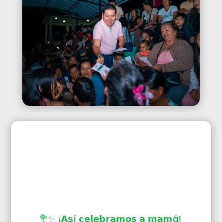
💐✨ ¡𝗔𝘀í 𝗰𝗲𝗹𝗲𝗯𝗿𝗮𝗺𝗼𝘀 𝗮 𝗺𝗮𝗺á!