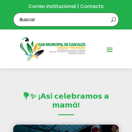
Correo Institucional
|
Contacto
💐✨ ¡𝗔𝘀í 𝗰𝗲𝗹𝗲𝗯𝗿𝗮𝗺𝗼𝘀 𝗮
𝗺𝗮𝗺á!