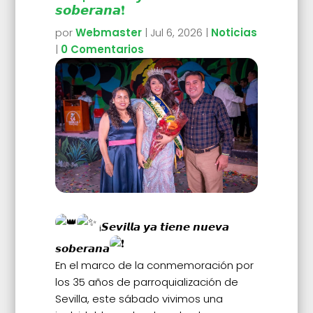
𝙨𝙤𝙗𝙚𝙧𝙖𝙣𝙖❗
por
Webmaster
|
Jul 6, 2026
|
Noticias
|
0 Comentarios
¡𝙎𝙚𝙫𝙞𝙡𝙡𝙖 𝙮𝙖 𝙩𝙞𝙚𝙣𝙚 𝙣𝙪𝙚𝙫𝙖
𝙨𝙤𝙗𝙚𝙧𝙖𝙣𝙖
En el marco de la conmemoración por
los 35 años de parroquialización de
Sevilla, este sábado vivimos una