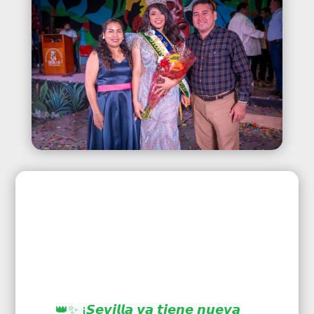
👑✨ ¡𝙎𝙚𝙫𝙞𝙡𝙡𝙖 𝙮𝙖 𝙩𝙞𝙚𝙣𝙚 𝙣𝙪𝙚𝙫𝙖