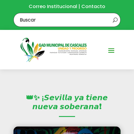
Correo Institucional
|
Contacto
👑✨ ¡𝙎𝙚𝙫𝙞𝙡𝙡𝙖 𝙮𝙖 𝙩𝙞𝙚𝙣𝙚
𝙣𝙪𝙚𝙫𝙖 𝙨𝙤𝙗𝙚𝙧𝙖𝙣𝙖❗