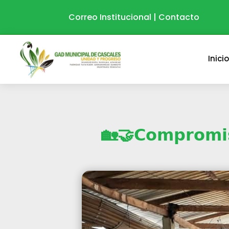
Correo Institucional
|
Contacto
Inici
🏡🤝𝗖𝗼𝗺𝗽𝗿𝗼𝗺𝗶𝘀