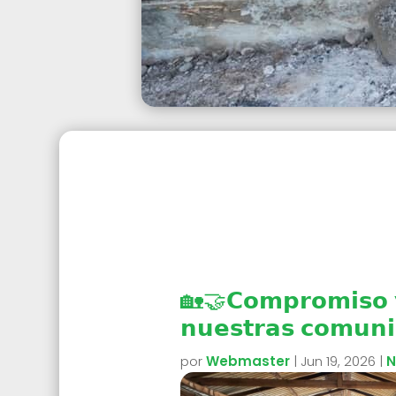
🏡🤝𝗖𝗼𝗺𝗽𝗿𝗼𝗺𝗶𝘀𝗼 𝘆
𝗻𝘂𝗲𝘀𝘁𝗿𝗮𝘀 𝗰𝗼𝗺𝘂𝗻
por
Webmaster
|
Jun 19, 2026
|
N