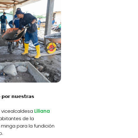
 𝗽𝗼𝗿 𝗻𝘂𝗲𝘀𝘁𝗿𝗮𝘀
a vicealcaldesa
Liliana
habitantes de la
minga para la fundición
o.