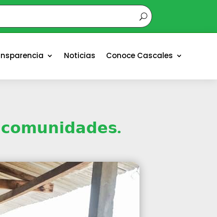
ansparencia
Noticias
Conoce Cascales
 𝗰𝗼𝗺𝘂𝗻𝗶𝗱𝗮𝗱𝗲𝘀.