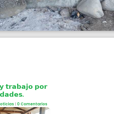
 𝘁𝗿𝗮𝗯𝗮𝗷𝗼 𝗽𝗼𝗿
𝗱𝗮𝗱𝗲𝘀.
oticias
|
0 Comentarios