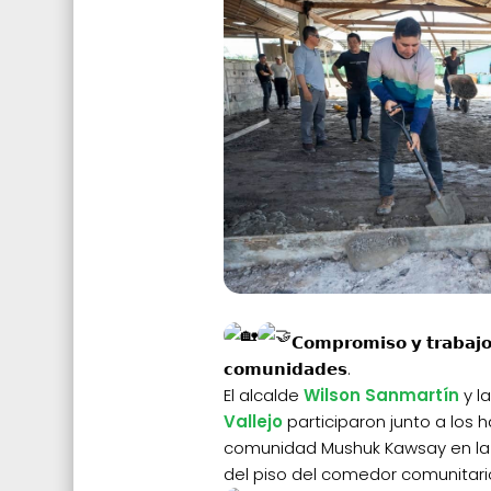
𝗖𝗼𝗺𝗽𝗿𝗼𝗺𝗶𝘀𝗼 𝘆 𝘁𝗿𝗮𝗯𝗮𝗷𝗼
𝗰𝗼𝗺𝘂𝗻𝗶𝗱𝗮𝗱𝗲𝘀.
El alcalde
Wilson Sanmartín
y l
Vallejo
participaron junto a los 
comunidad Mushuk Kawsay en la 
del piso del comedor comunitari