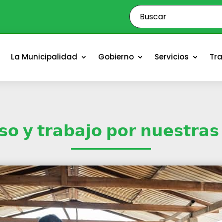
o
La Municipalidad
Gobierno
Servicios
Tr
 𝘆 𝘁𝗿𝗮𝗯𝗮𝗷𝗼 𝗽𝗼𝗿 𝗻𝘂𝗲𝘀𝘁𝗿𝗮𝘀