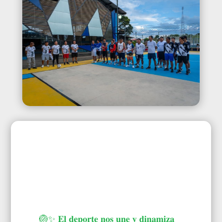
🏐✨ 𝐄𝐥 𝐝𝐞𝐩𝐨𝐫𝐭𝐞 𝐧𝐨𝐬 𝐮𝐧𝐞 𝐲 𝐝𝐢𝐧𝐚𝐦𝐢𝐳𝐚