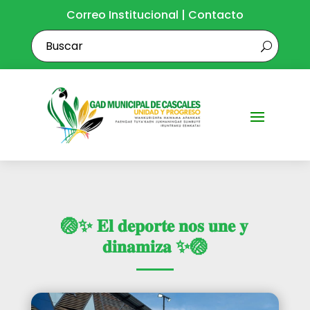
Correo Institucional
|
Contacto
🏐✨ 𝐄𝐥 𝐝𝐞𝐩𝐨𝐫𝐭𝐞 𝐧𝐨𝐬 𝐮𝐧𝐞 𝐲
𝐝𝐢𝐧𝐚𝐦𝐢𝐳𝐚 ✨🏐