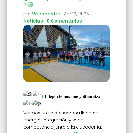
✨🏐
por
Webmaster
|
Abr 19, 2026
|
Noticias
|
0 Comentarios
𝐄𝐥 𝐝𝐞𝐩𝐨𝐫𝐭𝐞 𝐧𝐨𝐬 𝐮𝐧𝐞 𝐲 𝐝𝐢𝐧𝐚𝐦𝐢𝐳𝐚
Vivimos un fin de semana lleno de
energía, integración y sana
competencia junto a la ciudadanía.