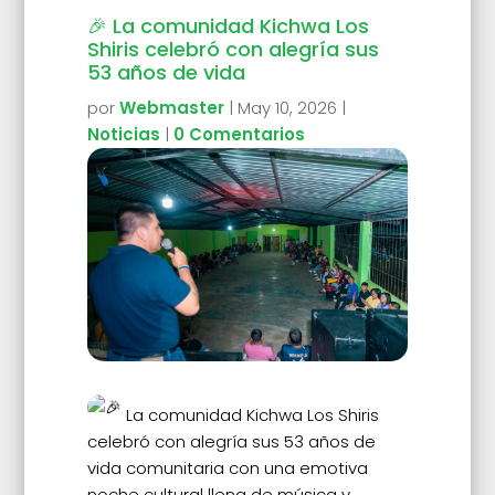
🎉 La comunidad Kichwa Los
Shiris celebró con alegría sus
53 años de vida
por
Webmaster
|
May 10, 2026
|
Noticias
|
0 Comentarios
La comunidad Kichwa Los Shiris
celebró con alegría sus 53 años de
vida comunitaria con una emotiva
noche cultural llena de música y