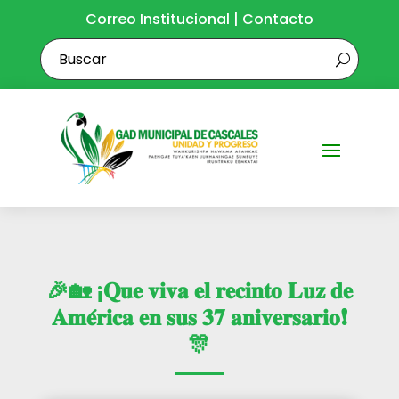
Correo Institucional
|
Contacto
🎉🏡 ¡𝐐𝐮𝐞 𝐯𝐢𝐯𝐚 𝐞𝐥 𝐫𝐞𝐜𝐢𝐧𝐭𝐨 𝐋𝐮𝐳 𝐝𝐞
𝐀𝐦𝐞́𝐫𝐢𝐜𝐚 𝐞𝐧 𝐬𝐮𝐬 𝟑𝟕 𝐚𝐧𝐢𝐯𝐞𝐫𝐬𝐚𝐫𝐢𝐨❗
🎊