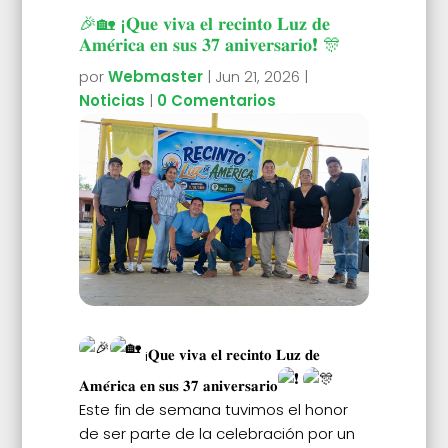
🎉🏡 ¡𝐐𝐮𝐞 𝐯𝐢𝐯𝐚 𝐞𝐥 𝐫𝐞𝐜𝐢𝐧𝐭𝐨 𝐋𝐮𝐳 𝐝𝐞
𝐀𝐦𝐞́𝐫𝐢𝐜𝐚 𝐞𝐧 𝐬𝐮𝐬 𝟑𝟕 𝐚𝐧𝐢𝐯𝐞𝐫𝐬𝐚𝐫𝐢𝐨❗ 🎊
por
Webmaster
|
Jun 21, 2026
|
Noticias
|
0 Comentarios
¡𝐐𝐮𝐞 𝐯𝐢𝐯𝐚 𝐞𝐥 𝐫𝐞𝐜𝐢𝐧𝐭𝐨 𝐋𝐮𝐳 𝐝𝐞
𝐀𝐦𝐞́𝐫𝐢𝐜𝐚 𝐞𝐧 𝐬𝐮𝐬 𝟑𝟕 𝐚𝐧𝐢𝐯𝐞𝐫𝐬𝐚𝐫𝐢𝐨
Este fin de semana tuvimos el honor
de ser parte de la celebración por un