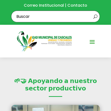
Correo Institucional
|
Contacto
🌱🤝 𝗔𝗽𝗼𝘆𝗮𝗻𝗱𝗼 𝗮 𝗻𝘂𝗲𝘀𝘁𝗿𝗼
𝘀𝗲𝗰𝘁𝗼𝗿 𝗽𝗿𝗼𝗱𝘂𝗰𝘁𝗶𝘃𝗼