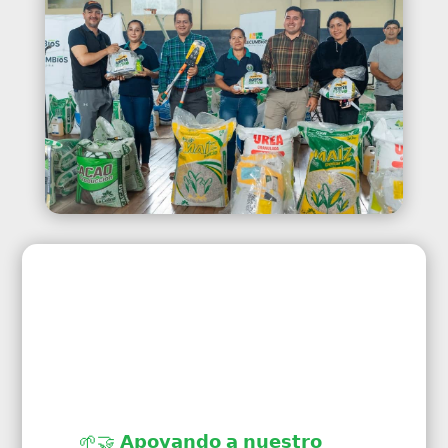
🌱🤝 𝗔𝗽𝗼𝘆𝗮𝗻𝗱𝗼 𝗮 𝗻𝘂𝗲𝘀𝘁𝗿𝗼