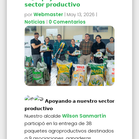
𝘀𝗲𝗰𝘁𝗼𝗿 𝗽𝗿𝗼𝗱𝘂𝗰𝘁𝗶𝘃𝗼
por
Webmaster
|
May 13, 2026
|
Noticias
|
0 Comentarios
𝗔𝗽𝗼𝘆𝗮𝗻𝗱𝗼 𝗮 𝗻𝘂𝗲𝘀𝘁𝗿𝗼 𝘀𝗲𝗰𝘁𝗼𝗿
𝗽𝗿𝗼𝗱𝘂𝗰𝘁𝗶𝘃𝗼
Nuestro alcalde
Wilson Sanmartín
participó en la entrega de 38
paquetes agroproductivos destinados
a 9 asociaciones, ganaderas,