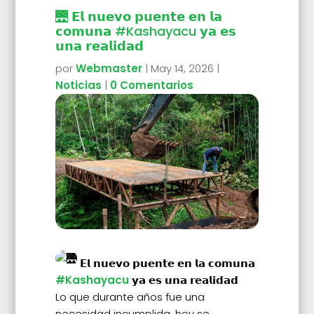
🌉 𝗘𝗹 𝗻𝘂𝗲𝘃𝗼 𝗽𝘂𝗲𝗻𝘁𝗲 𝗲𝗻 𝗹𝗮
𝗰𝗼𝗺𝘂𝗻𝗮 #Kashayacu 𝘆𝗮 𝗲𝘀
𝘂𝗻𝗮 𝗿𝗲𝗮𝗹𝗶𝗱𝗮𝗱
por
Webmaster
|
May 14, 2026
|
Noticias
|
0 Comentarios
𝗘𝗹 𝗻𝘂𝗲𝘃𝗼 𝗽𝘂𝗲𝗻𝘁𝗲 𝗲𝗻 𝗹𝗮 𝗰𝗼𝗺𝘂𝗻𝗮
#Kashayacu
𝘆𝗮 𝗲𝘀 𝘂𝗻𝗮 𝗿𝗲𝗮𝗹𝗶𝗱𝗮𝗱
Lo que durante años fue una
necesidad incumplida, hoy se