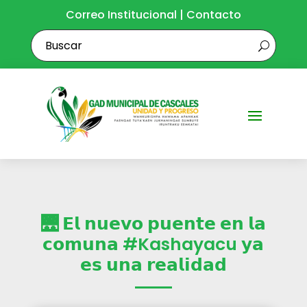
Correo Institucional
|
Contacto
🌉 𝗘𝗹 𝗻𝘂𝗲𝘃𝗼 𝗽𝘂𝗲𝗻𝘁𝗲 𝗲𝗻 𝗹𝗮
𝗰𝗼𝗺𝘂𝗻𝗮 #Kashayacu 𝘆𝗮
𝗲𝘀 𝘂𝗻𝗮 𝗿𝗲𝗮𝗹𝗶𝗱𝗮𝗱