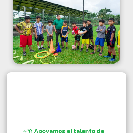
✅⚽ 𝗔𝗽𝗼𝘆𝗮𝗺𝗼𝘀 𝗲𝗹 𝘁𝗮𝗹𝗲𝗻𝘁𝗼 𝗱𝗲