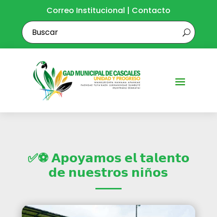
Correo Institucional
|
Contacto
✅⚽ 𝗔𝗽𝗼𝘆𝗮𝗺𝗼𝘀 𝗲𝗹 𝘁𝗮𝗹𝗲𝗻𝘁𝗼
𝗱𝗲 𝗻𝘂𝗲𝘀𝘁𝗿𝗼𝘀 𝗻𝗶ñ𝗼𝘀