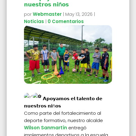
𝗻𝘂𝗲𝘀𝘁𝗿𝗼𝘀 𝗻𝗶ñ𝗼𝘀
por
Webmaster
|
May 13, 2026
|
Noticias
|
0 Comentarios
𝗔𝗽𝗼𝘆𝗮𝗺𝗼𝘀 𝗲𝗹 𝘁𝗮𝗹𝗲𝗻𝘁𝗼 𝗱𝗲
𝗻𝘂𝗲𝘀𝘁𝗿𝗼𝘀 𝗻𝗶ñ𝗼𝘀
Como parte del fortalecimiento al
deporte formativo, nuestro alcalde
Wilson Sanmartín
entregó
implementos deportivos a la escuela