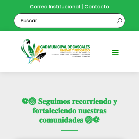
Correo Institucional
|
Contacto
⚽🏐 𝐒𝐞𝐠𝐮𝐢𝐦𝐨𝐬 𝐫𝐞𝐜𝐨𝐫𝐫𝐢𝐞𝐧𝐝𝐨 𝐲
𝐟𝐨𝐫𝐭𝐚𝐥𝐞𝐜𝐢𝐞𝐧𝐝𝐨 𝐧𝐮𝐞𝐬𝐭𝐫𝐚𝐬
𝐜𝐨𝐦𝐮𝐧𝐢𝐝𝐚𝐝𝐞𝐬 🏐⚽