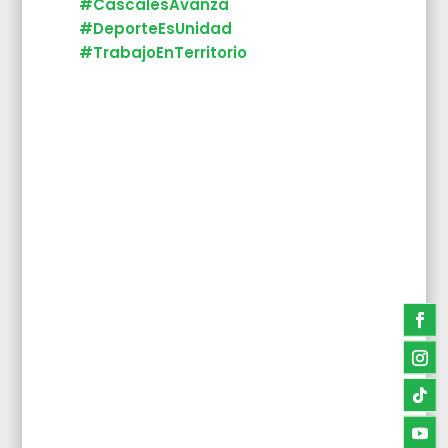
#CascalesAvanza
#DeporteEsUnidad
#TrabajoEnTerritorio