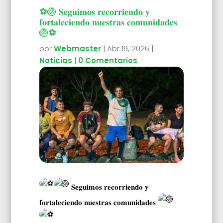
⚽🏐 𝐒𝐞𝐠𝐮𝐢𝐦𝐨𝐬 𝐫𝐞𝐜𝐨𝐫𝐫𝐢𝐞𝐧𝐝𝐨 𝐲
𝐟𝐨𝐫𝐭𝐚𝐥𝐞𝐜𝐢𝐞𝐧𝐝𝐨 𝐧𝐮𝐞𝐬𝐭𝐫𝐚𝐬 𝐜𝐨𝐦𝐮𝐧𝐢𝐝𝐚𝐝𝐞𝐬
🏐⚽
por
Webmaster
|
Abr 19, 2026
|
Noticias
|
0 Comentarios
𝐒𝐞𝐠𝐮𝐢𝐦𝐨𝐬 𝐫𝐞𝐜𝐨𝐫𝐫𝐢𝐞𝐧𝐝𝐨 𝐲
𝐟𝐨𝐫𝐭𝐚𝐥𝐞𝐜𝐢𝐞𝐧𝐝𝐨 𝐧𝐮𝐞𝐬𝐭𝐫𝐚𝐬 𝐜𝐨𝐦𝐮𝐧𝐢𝐝𝐚𝐝𝐞𝐬