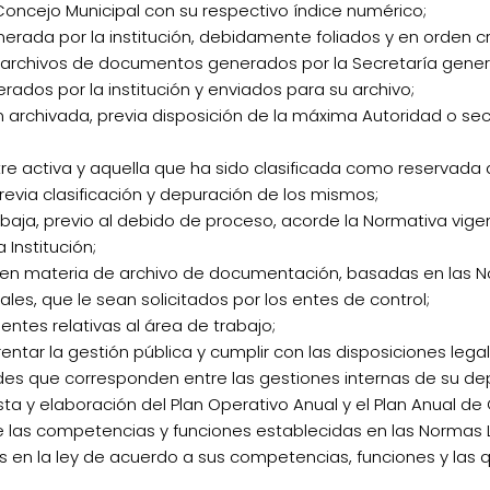
oncejo Municipal con su respectivo índice numérico;
erada por la institución, debidamente foliados y en orden 
 los archivos de documentos generados por la Secretaría gene
ados por la institución y enviados para su archivo;
archivada, previa disposición de la máxima Autoridad o secr
 activa y aquella que ha sido clasificada como reservada 
previa clasificación y depuración de los mismos;
baja, previo al debido de proceso, acorde la Normativa vig
a Institución;
cas en materia de archivo de documentación, basadas en las 
les, que le sean solicitados por los entes de control;
ntes relativas al área de trabajo;
ntar la gestión pública y cumplir con las disposiciones lega
dades que corresponden entre las gestiones internas de su d
a y elaboración del Plan Operativo Anual y el Plan Anual de 
e las competencias y funciones establecidas en las Normas
 en la ley de acuerdo a sus competencias, funciones y las 