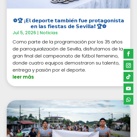
⚽🏆 ¡𝗘𝗹 𝗱𝗲𝗽𝗼𝗿𝘁𝗲 𝘁𝗮𝗺𝗯𝗶𝗲́𝗻 𝗳𝘂𝗲 𝗽𝗿𝗼𝘁𝗮𝗴𝗼𝗻𝗶𝘀𝘁𝗮
𝗲𝗻 𝗹𝗮𝘀 𝗳𝗶𝗲𝘀𝘁𝗮𝘀 𝗱𝗲 𝗦𝗲𝘃𝗶𝗹𝗹𝗮❗ 🏆⚽
Jul 5, 2026
|
Noticias
Como parte de la programación por los 35 años
de parroquialización de Sevilla, disfrutamos de la
gran final del campeonato de fútbol femenino,
donde cuatro equipos demostraron su talento,
entrega y pasión por el deporte.
leer más