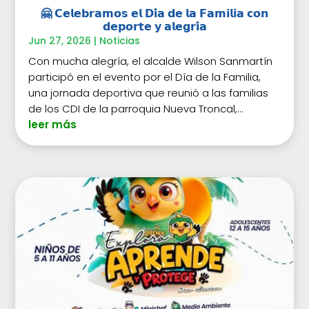
🤗 𝗖𝗲𝗹𝗲𝗯𝗿𝗮𝗺𝗼𝘀 𝗲𝗹 𝗗𝗶́𝗮 𝗱𝗲 𝗹𝗮 𝗙𝗮𝗺𝗶𝗹𝗶𝗮 𝗰𝗼𝗻
𝗱𝗲𝗽𝗼𝗿𝘁𝗲 𝘆 𝗮𝗹𝗲𝗴𝗿𝗶́𝗮
Jun 27, 2026
|
Noticias
Con mucha alegría, el alcalde Wilson Sanmartín
participó en el evento por el Día de la Familia,
una jornada deportiva que reunió a las familias
de los CDI de la parroquia Nueva Troncal,...
leer más