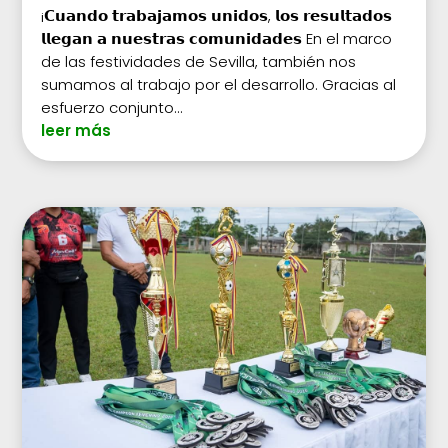
¡𝗖𝘂𝗮𝗻𝗱𝗼 𝘁𝗿𝗮𝗯𝗮𝗷𝗮𝗺𝗼𝘀 𝘂𝗻𝗶𝗱𝗼𝘀, 𝗹𝗼𝘀 𝗿𝗲𝘀𝘂𝗹𝘁𝗮𝗱𝗼𝘀
𝗹𝗹𝗲𝗴𝗮𝗻 𝗮 𝗻𝘂𝗲𝘀𝘁𝗿𝗮𝘀 𝗰𝗼𝗺𝘂𝗻𝗶𝗱𝗮𝗱𝗲𝘀 En el marco
de las festividades de Sevilla, también nos
sumamos al trabajo por el desarrollo. Gracias al
esfuerzo conjunto...
leer más