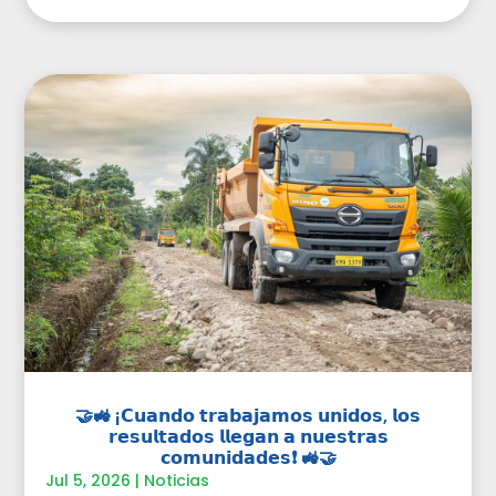
🤝🚜 ¡𝗖𝘂𝗮𝗻𝗱𝗼 𝘁𝗿𝗮𝗯𝗮𝗷𝗮𝗺𝗼𝘀 𝘂𝗻𝗶𝗱𝗼𝘀, 𝗹𝗼𝘀
𝗿𝗲𝘀𝘂𝗹𝘁𝗮𝗱𝗼𝘀 𝗹𝗹𝗲𝗴𝗮𝗻 𝗮 𝗻𝘂𝗲𝘀𝘁𝗿𝗮𝘀
𝗰𝗼𝗺𝘂𝗻𝗶𝗱𝗮𝗱𝗲𝘀❗ 🚜🤝
Jul 5, 2026
|
Noticias