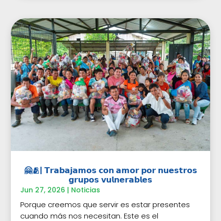
🤗🫂| 𝗧𝗿𝗮𝗯𝗮𝗷𝗮𝗺𝗼𝘀 𝗰𝗼𝗻 𝗮𝗺𝗼𝗿 𝗽𝗼𝗿 𝗻𝘂𝗲𝘀𝘁𝗿𝗼𝘀
𝗴𝗿𝘂𝗽𝗼𝘀 𝘃𝘂𝗹𝗻𝗲𝗿𝗮𝗯𝗹𝗲𝘀
Jun 27, 2026
|
Noticias
Porque creemos que servir es estar presentes
cuando más nos necesitan. Este es el