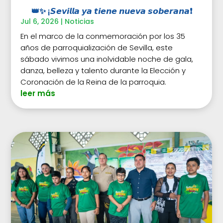
👑✨ ¡𝙎𝙚𝙫𝙞𝙡𝙡𝙖 𝙮𝙖 𝙩𝙞𝙚𝙣𝙚 𝙣𝙪𝙚𝙫𝙖 𝙨𝙤𝙗𝙚𝙧𝙖𝙣𝙖❗
Jul 6, 2026
|
Noticias
En el marco de la conmemoración por los 35
años de parroquialización de Sevilla, este
sábado vivimos una inolvidable noche de gala,
danza, belleza y talento durante la Elección y
Coronación de la Reina de la parroquia.
leer más