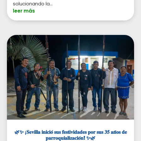
solucionando la...
leer más
🌿✨ ¡𝐒𝐞𝐯𝐢𝐥𝐥𝐚 𝐢𝐧𝐢𝐜𝐢𝐨́ 𝐬𝐮𝐬 𝐟𝐞𝐬𝐭𝐢𝐯𝐢𝐝𝐚𝐝𝐞𝐬 𝐩𝐨𝐫 𝐬𝐮𝐬 𝟑𝟓 𝐚𝐧̃𝐨𝐬 𝐝𝐞
𝐩𝐚𝐫𝐫𝐨𝐪𝐮𝐢𝐚𝐥𝐢𝐳𝐚𝐜𝐢𝐨́𝐧❗ ✨🌿