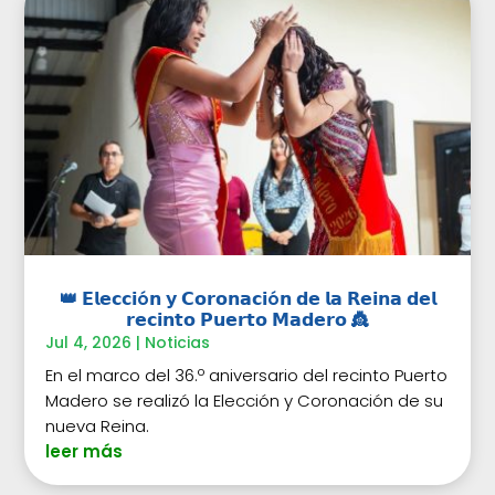
👑 𝗘𝗹𝗲𝗰𝗰𝗶ó𝗻 𝘆 𝗖𝗼𝗿𝗼𝗻𝗮𝗰𝗶ó𝗻 𝗱𝗲 𝗹𝗮 𝗥𝗲𝗶𝗻𝗮 𝗱𝗲𝗹
𝗿𝗲𝗰𝗶𝗻𝘁𝗼 𝗣𝘂𝗲𝗿𝘁𝗼 𝗠𝗮𝗱𝗲𝗿𝗼 👸
Jul 4, 2026
|
Noticias
En el marco del 36.º aniversario del recinto Puerto
Madero se realizó la Elección y Coronación de su
nueva Reina.
leer más